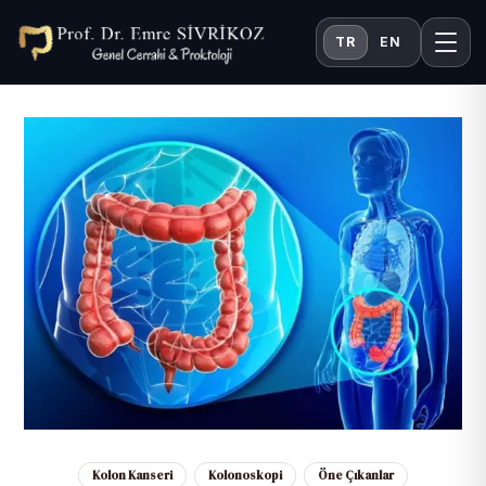
TR
EN
Kolon Kanseri
Kolonoskopi
Öne Çıkanlar