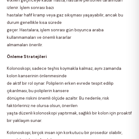
etkileri geçinceye kadar hasta, hastane personeli tarafından
izlenir. İşlem sonrası bazı
hastalar hafif kramp veya gaz sıkışması yaşayabilir, ancak bu
durum genellikle kısa sürede
geçer. Hastalara, işlem sonrası gün boyunca araba
kullanmamaları ve önemli kararlar
almamaları önerilir.
Önleme Stratejileri
Kolonoskopi, sadece teşhis koymakla kalmaz, aynı zamanda
kolon kanserinin önlenmesinde
de aktif bir rol oynar. Poliplerin erken evrede tespit edilip
çıkarılması, bu poliplerin kansere
dönüşme riskini önemli ölçüde azaltır. Bu nedenle, risk
faktörleriniz ne olursa olsun, önerilen
yaşta düzenli kolonoskopi yaptırmak, sağlıklı bir kolon için proaktif
bir yaklaşım sunar.
Kolonoskopi, birçok insan için korkutucu bir prosedür olabilir,