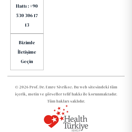
Hattı : +90
530 306 17
13
Bizimle
İletişime
Geçin
© 2026 Prof. Dr. Emre Sivrikoz. Bu web sitesindeki tüm
içerik, metin ve görseller telif hakkı ile korunmaktadır.
Tüm hakları saklıdır.