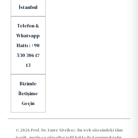
İstanbul
Telefon &
Whatsapp
Hattı : +90
530 306 17
13
Bizimle
İletişime
Geçin
© 2026 Prof. Dr. Emre Sivrikoz. Bu web sitesindeki tüm
içerik, metin ve görseller telif hakkı ile korunmaktadır.